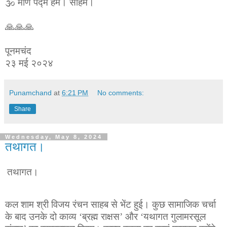
🕉️ मणि पद्मे हम। सोहम।
🙏🙏🙏
पूनमचंद
२३ मई २०२४
Punamchand
at
6:21 PM
No comments:
Share
Wednesday, May 8, 2024
तथागत।
तथागत।
कल शाम श्री विजय रंचन साहब से भेंट हुई। कुछ सामाजिक चर्चा
के बाद उनके दो काव्य ‘ब्रह्म राक्षस’ और ‘यथागत गुलामरसूल