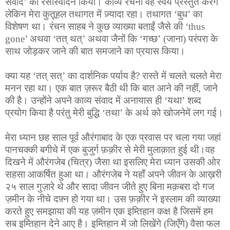
संवाद’ का रसास्वादन किया। काव्य रचना वह स्वयं प्रस्तुत करेंगे
लेकिन मेरा कुतूहल तथागत में ज़्यादा रहा। तथागत ‘बुध’ का
विशेषण था। रंचन साहब ने कुछ व्याख्या बताईं जैसे की ‘thus
gone’ अथवा ‘तत् थत्’ अथवा जैनों कि ‘गच्छ’ (जाना) परंपरा के
साथ जोड़कर जाने की बात समजाने का प्रयास किया।
क्या यह ‘तत् सत्’ का दार्शनिक पर्याय है? रास्ते में चलते चलते मेरा
मनन रहा था। एक बात ज़रूर बैठी थी कि बात आने की नहीं, जाने
की है। उन्होंने अपने काव्य संवाद में अनायास ही ‘यथा’ शब्द
प्रयोग किया है परंतु मेरी बुद्धि ‘तथा’ के अर्थ को खोजनेमें लग गई।
मेरा ध्यान छह साल पूर्व औरंगाबाद के एक प्रवास पर चला गया जहां
पानचक्की बगीचे में एक बुजुर्ग फ़क़ीर से मेरी मुलाक़ात हुई थी।वह
दिखने में औरंगजेब (चित्र) जैसा था इसलिए मेरा ध्यान उसकी ओर
सहसा आकर्षित हुआ था। औरंगजेब ने यहाँ अपने जीवन के आख़री
२५ साल गुज़ारे थे और सादा जीवन जीते हुए बिना मक़बरा दो गज
ज़मीन के नीचे दफ़्न हो गया था। उस फ़क़ीर ने इस्लाम की व्याख्या
करते हुए समझाया की यह ज़मीन एक इम्तिहान कक्ष है जिसमें हम
सब इम्तिहान देने आए है। इम्तिहान में जो लिखेंगे (जिएँगे) वैसा फल