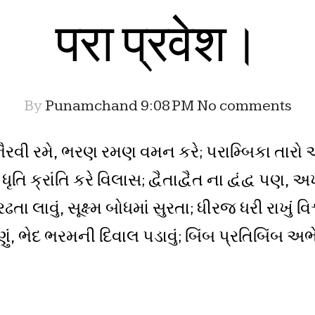
परा प्रवेश।
By
Punamchand
9:08 PM
No comments
 ભૈરવી રમે, ભરણ રમણ વમન કરે; પરામ્બિકા તારો
, ધૃતિ ક્રાંતિ કરે વિલાસ; દ્વૈતાદ્વૈત ના દ્વંદ્વ પણ
તા લાવું, સૂક્ષ્મ બોધમાં સુરતા; ધીરજ ધરી રાખું વ
ભેદ ભરમની દિવાલ પડાવું; બિંબ પ્રતિબિંબ અભેદ ર