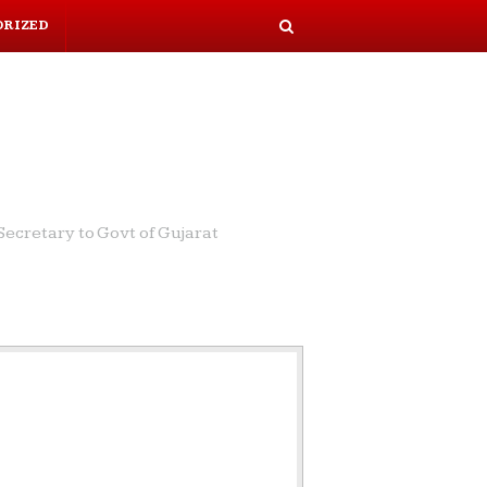
ORIZED
S
e
a
r
c
h
ecretary to Govt of Gujarat