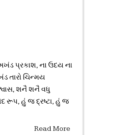
 અખંડ પ્રકાશ, ના ઉદય ના
, અખંડ તારો ચિન્મય
િશ્વાસ, શનૈ શનૈ વધુ
ૂપ, હું જ દ્રષ્ટા, હું જ
Read More