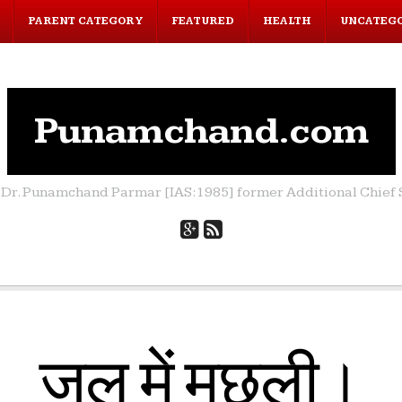
PARENT CATEGORY
FEATURED
HEALTH
UNCATEG
Punamchand.com
by Dr. Punamchand Parmar [IAS:1985] former Additional Chief S
जल में मछली।