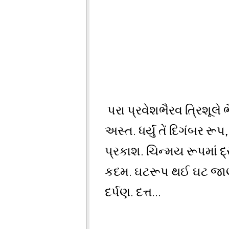
પરા પ્રવેશભૈરવ ત્રિશૂલે
અસ્ત. ધર્યું તેં દિગંબર રૂપ
પ્રકાશ. ચિન્મય રૂપમાં દ્રઢ
કદમ. ઘટરૂપ થઈ ઘટ જાણું, 
દર્પણ. દત્ત...