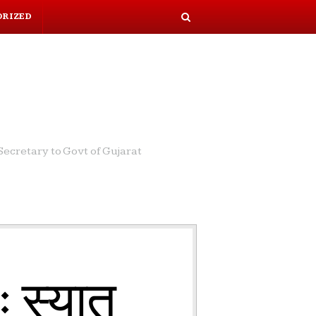
ORIZED
S
e
a
r
c
h
ecretary to Govt of Gujarat
 स्यात्