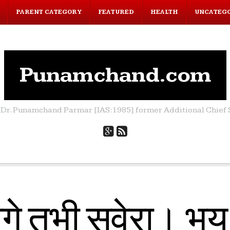
PARENT CATEGORY
FEATURED
HEALTH
UNCATEG
Punamchand.com
by Dr. Punamchand Parmar [IAS:1985] former Additional Chief S
े तभी सवेरा। भूयः