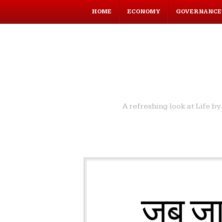
HOME
ECONOMY
GOVERNANCE
A refreshing look at Life 
जब जाग