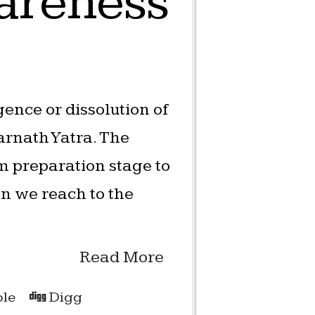
wareness
rgence or dissolution of
rnath Yatra. The
rom preparation stage to
en we reach to the
Read More
le
Digg