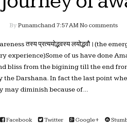
l journey of a
By
Punamchand
7:57 AM
No comments
eness तस्य प्रत्ययोद्भवस्य लयोद्भवौ।(the eme
ory experience)Some of us have done Ama
and bliss from the bigining till the end f
y the Darshana. In fact the last point wh
oy may diminish because of...
Facebook
Twitter
Google+
Stumb