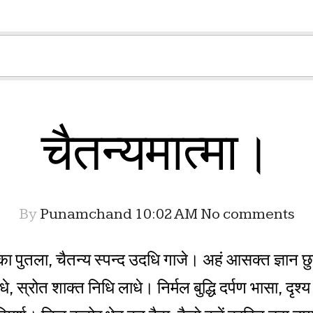
चैतन्यमात्मा।
By
Punamchand
10:02 AM
No comments
र का पुतला, चैतन्य स्पन्द उदधि गाजे। अहं आसक्त ज्ञान छ
े, स्रोत शाक्त निधि लाधे। निर्मल बुद्धि दर्पण भासा, दृ