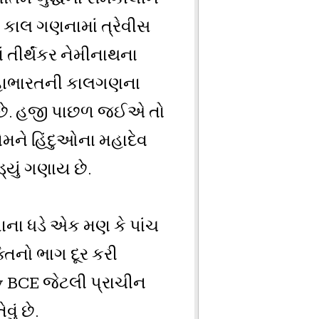
 કાલ ગણનામાં ત્રેવીસ
 તીર્થંકર નેમીનાથના
ે મહાભારતની કાલગણના
 છે. હજી પાછળ જઈએ તો
તેમને હિંદુઓના મહાદેવ
્યું ગણાય છે.
ાના ધડે એક મણ કે પાંચ
તિનો ભાગ દૂર કરી
y BCE જેટલી પ્રાચીન
વું છે.