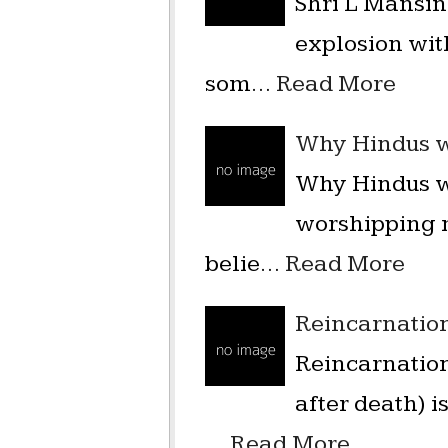
Shri L Mansing
explosion wit
som…
Read More
Why Hindus w
Why Hindus w
worshipping m
belie…
Read More
Reincarnatio
Reincarnation
after death) 
…
Read More