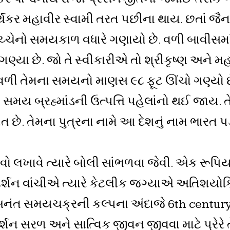
થંકર મહાવીર સ્વામી તરત પછીના થાય. છતાં જૈન
વચ્ચેનો સમયકાળ વધારે ગણાયો છે. વળી બાવીસમાં
 ગણ્યા છે. જો તે સ્વીકારીએ તો શ્રીકૃષ્ણ અન
વળી તેમના સમયનો માણસ ૯૮ ફૂટ ઊંચો ગણ્યો
 સમય બ્રહ્માંડની ઉત્પત્તિ પહેલાંનો થઈ જાય. 
 તેમના પુત્રના નામે આ દેશનું નામ ભારત પડ
 લખાવે ત્યારે બોલી સાંભળવા જેવી. એક રૂપિય
દર્શન વાંચીએ ત્યારે કેટલીક જગ્યાએ અતિશયોક્
ી અનંત સમયચક્રની કલ્પના અંદાજે 6th centur
ર્શન સરળ અને સાત્વિક જીવન જીવવા માટે પ્રેરે તે