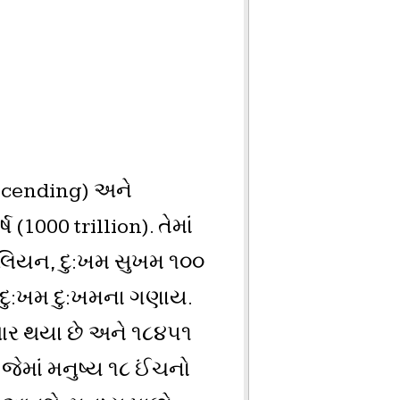
ascending) અને
1000 trillion). તેમાં
િલિયન, દુ:ખમ સુખમ ૧૦૦
ષ દુ:ખમ દુ:ખમના ગણાય.
પસાર થયા છે અને ૧૮૪૫૧
 જેમાં મનુષ્ય ૧૮ ઈંચનો