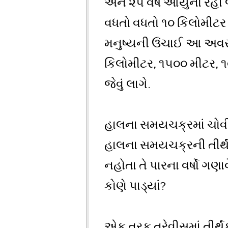
અને ૨૫ વર્ષ આયુનો રહી જ
વધતો વધતો ૧૦ કિલોમીટર 
મનુષ્યની ઉંચાઈ આ અવસર્
કિલોમીટર, ૧૫૦૦ મીટર, ૧૦
જેવું લાગે.
હાલના સમયચક્રમાં ચોવીસ 
હાલના સમયચક્રની તીર્થંક
નહોતા તે પારના વર્ષો ગણા
કોણે પાડ્યાં?
એક તરફ ત્રેવીસમાં તીર્