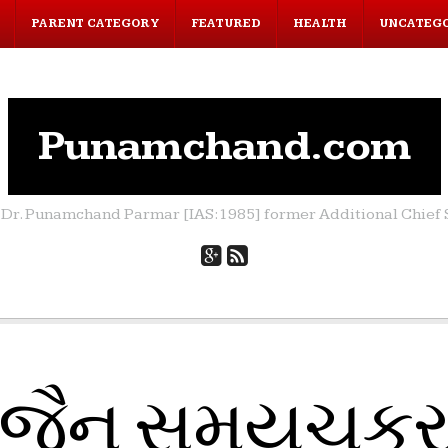
PARENT CATEGORY
FEATURED
HEALTH
UNCATEG
Punamchand.com
by Dr. Punamchand Parmar [IAS:1985] former Additional Chief S
જૈન સમયચક્