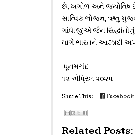
છે, ખગોળ અને જયોતિષ છે.
સાત્વિક ભોજન, ઋતુ મુજબ
ગાંધીજીએ જૈન સિદ્ધાંતોન
માર્ગે ભારતને આઝાદી અપાવ
પૂનમચંદ
૧૨ એપ્રિલ ૨૦૨૫
Share This:
Facebook
Related Posts: