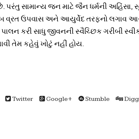
 પરંતુ સામાન્ય જન માટે જૈન ધર્મની અહિંસા, સ
 વ્રત ઉપવાસ અને આયુર્વેદ તરફનો લગાવ આચરણ
ું પાલન કરી સાધુ જીવનની સ્વૈચ્છિક ગરીબી સ્વ
ી તેમ કહેવું ખોટું નહીં હોય.
Twitter
Google+
Stumble
Digg