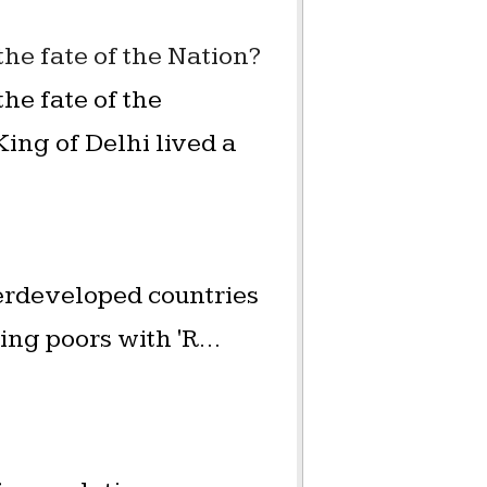
he fate of the Nation?
he fate of the
ing of Delhi lived a
erdeveloped countries
ing poors with 'R…