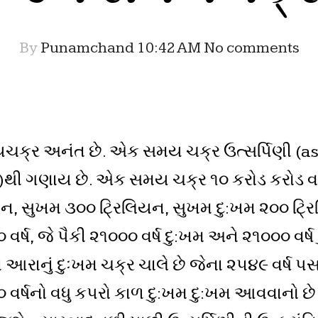
By
Punamchand
10:42 AM
No comments
યચક્ર અનંત છે. એક સમય ચક્ર ઉત્સર્પિણી (
ી ગણાય છે. એક સમય ચક્ર ૧૦ કરોડ કરોડ વર્ષ (
ન, સુખમ ૩૦૦ ટ્રિલિયન, સુખમ દુ:ખમ ૨૦૦ ટ્ર
્ષ, જે પૈકી ૨૧૦૦૦ વર્ષ દુ:ખમ અને ૨૧૦૦૦ વર્
ં આરાનું દુઃખમ ચક્ર ચાલે છે જેના ૨૫૪૯ વર્ષ 
૦૦ વર્ષનો વધુ કપરો કાળ દુ:ખમ દુ:ખમ આવવાનો છે