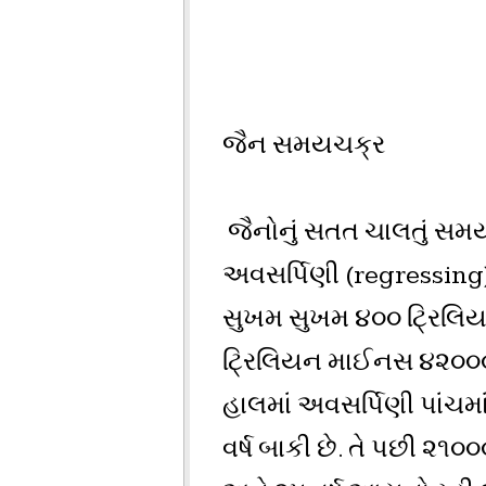
જૈન સમયચક્ર
જૈનોનું સતત ચાલતું સમ
અવસર્પિણી (regressing)થ
સુખમ સુખમ ૪૦૦ ટ્રિલિય
ટ્રિલિયન માઈનસ ૪૨૦૦૦ વર
હાલમાં અવસર્પિણી પાંચમા
વર્ષ બાકી છે. તે પછી ૨૧૦