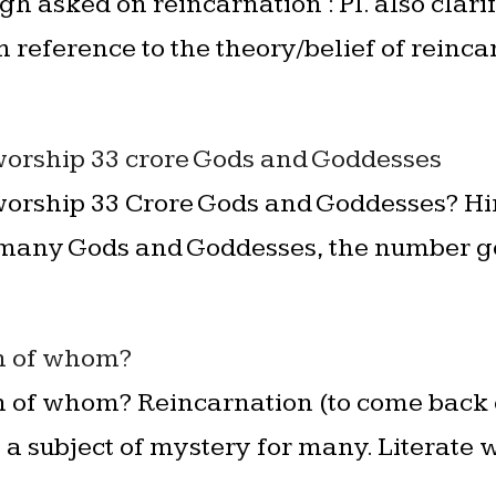
h asked on reincarnation : Pl. also clari
h reference to the theory/belief of reinc
orship 33 crore Gods and Goddesses
orship 33 Crore Gods and Goddesses? Hi
any Gods and Goddesses, the number goe
n of whom?
 of whom? Reincarnation (to come back 
is a subject of mystery for many. Literat