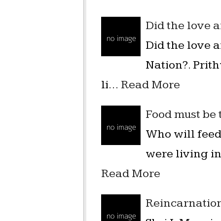
Did the love a
Did the love a
Nation?. Prith
li…
Read More
Food must be t
Who will feed
were living i
Read More
Reincarnation