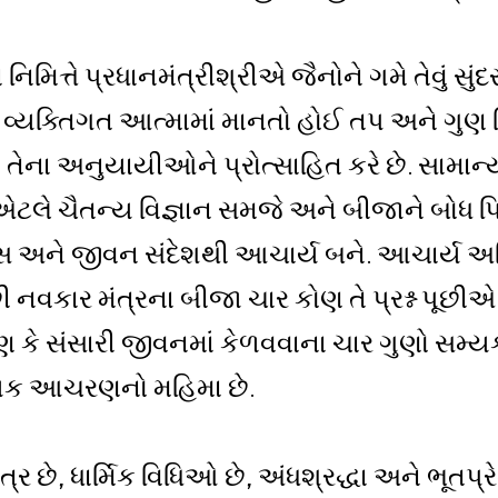
મિત્તે પ્રધાનમંત્રીશ્રીએ જૈનોને ગમે તેવું સુંદર
્મ વ્યક્તિગત આત્મામાં માનતો હોઈ તપ અને ગુણ વ
 તેના અનુયાયીઓને પ્રોત્સાહિત કરે છે. સામા
 એટલે ચૈતન્ય વિજ્ઞાન સમજે અને બીજાને બોધ 
ાસ અને જીવન સંદેશથી આચાર્ય બને. આચાર્ય અ
ી નવકાર મંત્રના બીજા ચાર કોણ તે પ્રશ્ન પૂછીએ
ણ કે સંસારી જીવનમાં કેળવવાના ચાર ગુણો સમ્યક
મ્યક આચરણનો મહિમા છે.
તંત્ર છે, ધાર્મિક વિધિઓ છે, અંધશ્રદ્ધા અને ભૂતપ્