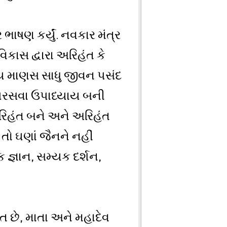
 ભાષણ કર્યું. નવકાર મંત્ર
િકાસ દ્વારા અરિહંત કે
ન્ય માણસ સાધુ જીવન પસંદ
પિરસવા ઉપાધ્યાય બની
રિહંત બને અને અરિહંત
 તો ઘણાં જૈનને નહીં
 જ્ઞાન, સમ્યક દર્શન,
રેત છે, માતા અને મહાદેવ