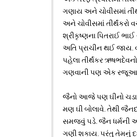
ગણાય અને ચોવીસમાં તીર્
અને ચોવીસમાં તીર્થંકરો 
શ્રીકૃષ્ણના પિતરાઈ ભાઈ
અતિ પ્રાચીન થઈ જાય. 
પહેલા તીર્થંકર ઋષભદેવનો
ગણવાની પણ એક રજૂઆત છે.
જૈનો આજે પણ ઘીનો ચડાવો
મણ ઘી બોલાવે. તેથી જૈન
સમજવું પડે. જૈન ધર્મન
ગણી શકાય. પરંતુ તેમનું દ