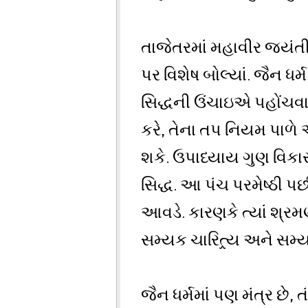
તાજેતરમાં મહાવીર જયંતી નિ
પર વિશેષ બોલ્યાં. જૈન ધર
સિદ્ધની ઉંચાઇએ પહોંચવા
કરે, તેના તપ નિયમ પાળે
શકે. ઉપાધ્યાય ગુણ વિક
સિદ્ધ. આ પંચ પરમેષ્ઠી પછ
આવડે. કારણકે ત્યાં શ્રમ
સમ્યક ચારિત્ર્ય અને સ
જૈન ધર્મમાં પણ મંત્ર છે, 