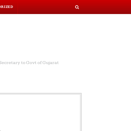
ORIZED
S
e
a
r
c
h
ecretary to Govt of Gujarat
ર