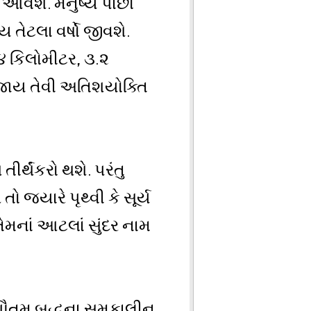
િ આવશે. મનુષ્ય પાછો
તેટલા વર્ષો જીવશે.
૪ કિલોમીટર, ૩.૨
ન જાય તેવી અતિશયોક્તિ
ર્થંકરો થશે. પરંતુ
જ્યારે પૃથ્વી કે સૂર્ય
તેમનાં આટલાં સુંદર નામ
 ગૌતમ બુદ્ધના સમકાલીન