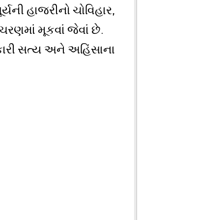
ૂર્યની હાજરીનો ચોવિહાર,
માં મૂકવાં જેવાં છે.
ીકારી સત્ય અને અહિંસાના