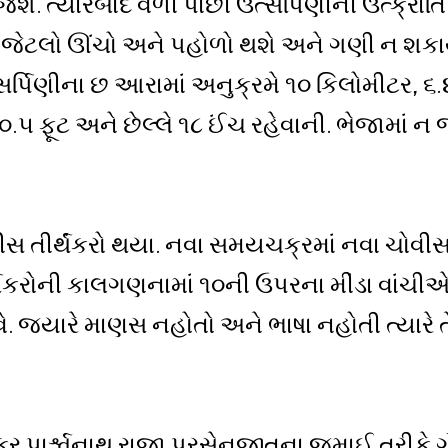
શે. ત્યારબાદ વળી પાછી ઉત્સર્પિણીની ઉત્ક્રાંત
જેટલો ઊંચો અને પહોળો થશે અને ગણી ન શકાય 
પિણીના છ આરામાં અનુક્રમે ૧૦ કિલોમીટર, ૬.
.૫ ફૂટ અને છેલ્લે ૧૮ ઈંચ રહેવાની. ભેજામાં 
તીર્થંકરો થયા. નવા સમયચક્રમાં નવા ચોવીસ તી
રોની કાલગણનામાં ૧૦ની ઉપરના મીંડા વાંચીએ તો 
વે. જ્યારે માણસ નહોતો અને ભાષા નહોતી ત્યારે 
થંકર પાર્શ્વનાથ રાજા પ્રસેનજીતના જમાઈ તરીકે