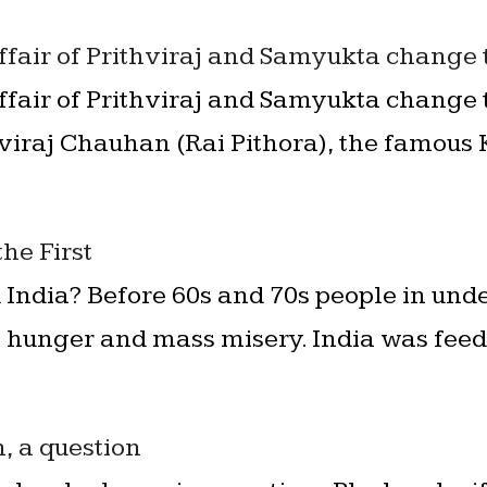
ffair of Prithviraj and Samyukta change t
ffair of Prithviraj and Samyukta change t
viraj Chauhan (Rai Pithora), the famous K
he First
 India? Before 60s and 70s people in und
n hunger and mass misery. India was feed
, a question