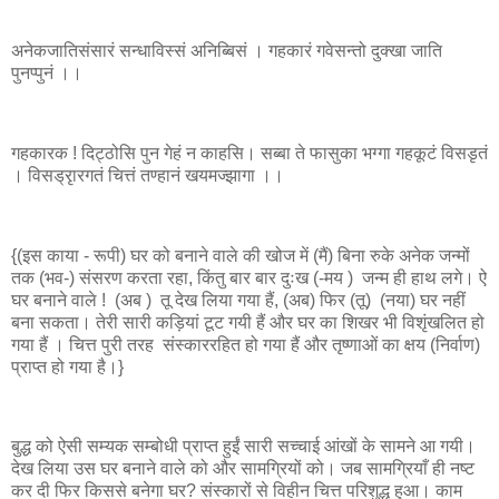
अनेकजातिसंसारं सन्धाविस्सं अनिब्बिसं । गहकारं गवेसन्तो दुक्खा जाति
पुनप्पुनं ।।
गहकारक ! दिट्ठोसि पुन गेहं न काहसि। सब्बा ते फासुका भग्गा गहकूटं विसडृतं
। विसड्रृारगतं चित्तं तण्हानं खयमज्झागा ।।
{(इस काया - रूपी) घर को बनाने वाले की खोज में (मैं) बिना रुके अनेक जन्मों
तक (भव-) संसरण करता रहा, किंतु बार बार दुःख (-मय ) जन्म ही हाथ लगे। ऐ
घर बनाने वाले ! (अब ) तू देख लिया गया हैं, (अब) फिर (तू) (नया) घर नहीं
बना सकता। तेरी सारी कड़ियां टूट गयी हैं और घर का शिखर भी विशृंखलित हो
गया हैं । चित्त पुरी तरह संस्काररहित हो गया हैं और तृष्णाओं का क्षय (निर्वाण)
प्राप्त हो गया है।}
बुद्ध को ऐसी सम्यक सम्बोधी प्राप्त हुईं सारी सच्चाई आंखों के सामने आ गयी।
देख लिया उस घर बनाने वाले को और सामग्रियों को। जब सामग्रियाँ ही नष्ट
कर दी फिर किससे बनेगा घर? संस्कारों से विहीन चित्त परिशुद्ध हुआ। काम