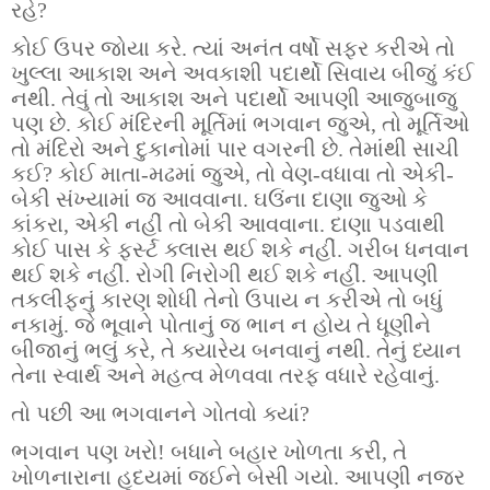
રહે?
કોઈ ઉપર જોયા કરે. ત્યાં અનંત વર્ષો સફર કરીએ તો
ખુલ્લા આકાશ અને અવકાશી પદાર્થો સિવાય બીજું કંઈ
નથી. તેવું તો આકાશ અને પદાર્થો આપણી આજુબાજુ
પણ છે. કોઈ મંદિરની મૂર્તિમાં ભગવાન જુએ, તો મૂર્તિઓ
તો મંદિરો અને દુકાનોમાં પાર વગરની છે. તેમાંથી સાચી
કઈ? કોઈ માતા-મઢમાં જુએ, તો વેણ-વધાવા તો એકી-
બેકી સંખ્યામાં જ આવવાના. ઘઉંના દાણા જુઓ કે
કાંકરા, એકી નહીં તો બેકી આવવાના. દાણા પડવાથી
કોઈ પાસ કે ફર્સ્ટ ક્લાસ થઈ શકે નહીં. ગરીબ ધનવાન
થઈ શકે નહીં. રોગી નિરોગી થઈ શકે નહીં. આપણી
તકલીફનું કારણ શોધી તેનો ઉપાય ન કરીએ તો બધું
નકામું. જે ભૂવાને પોતાનું જ ભાન ન હોય તે ધૂણીને
બીજાનું ભલું કરે, તે ક્યારેય બનવાનું નથી. તેનું ધ્યાન
તેના સ્વાર્થ અને મહત્વ મેળવવા તરફ વધારે રહેવાનું.
તો પછી આ ભગવાનને ગોતવો ક્યાં?
ભગવાન પણ ખરો! બધાને બહાર ખોળતા કરી, તે
ખોળનારાના હૃદયમાં જઈને બેસી ગયો. આપણી નજર