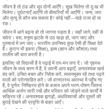
जीवन है तो ठंड और धूप दोनों आएँगे। सुख मिलेगा तो दुःख भी
मिलेगा। दुर्घटनाएँ आएँगी तो बीमारियाँ भी आएँगी। जन्म, जरा
और मृत्यु से कौन बच सकता है? कोई नहीं—चाहे राजा हो या
रंक।
जीवन में आगे बढ़ना हो तो जागना पड़ता है। जहाँ जागे, वहीं से
सवेरा। बस, मनुष्य झटके से उठ खड़ा हो, जाग जाए और
पुरुषार्थ में लग जाए। भारतीय उपनिषद कुछ ऐसी ही शिक्षा देते
हैं। कुरान भी इकरा (शिक्षा), इल्म (ज्ञान और कौशल) तथा
तालीम की बात करती है।
इसलिए जो विद्यार्थी हैं वे पढ़ाई में तन-मन लगा दें। जो गृहस्थ
जीवन के मध्य चरण में हैं, वे अपनी आय बढ़ाएँ, अनावश्यक खर्च
बंद करें, उचित बचत और निवेश करें, व्यसनमुक्त रहें तथा पढ़ने
वालों को प्रोत्साहित करें। जो वानप्रस्थ अवस्था में पहुँच गए
हैं, वे पूर्णतः निष्क्रिय होने के बजाय अपने भरण-पोषण जितना
आर्थिक अर्जन जारी रखें और परिवार को जोड़ने वाले कार्यों में
सक्रिय रहें। अनावश्यक झगड़ों, अंधविश्वासों और दूसरों की
बुराई देखने की प्रवृत्ति से बाहर आएँ।