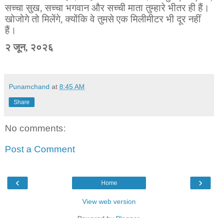
सच्चा सुख, सच्चा भगवान और सच्ची माता तुम्हारे भीतर ही हैं।
खोजोगे तो मिलेंगे, क्योंकि वे तुमसे एक मिलीमीटर भी दूर नहीं
हैं।
२ जून, २०२६
Punamchand
at
8:45 AM
Share
No comments:
Post a Comment
‹
›
Home
View web version