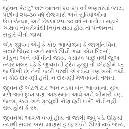
જીવન કેટલું? શરૂઆતનાં ૨૦-૨૫ વર્ષ ભણતરમાં જાય,
પછીનાં ૨૫-૩૦ વર્ષ રોજગારી અને સુવિધાઓના
ઉપાર્જનમાં, અને છેલ્લાં ૨૫-૩૦ વર્ષ સંતાનોના સહારે
અથવા નોકરીમાંથી નિવૃત્ત થયા હોય તો પેન્શનના
સહારે વીતી જાય.
એક જીવન એવું કે કોઈ આયોજન કે જાગૃતિ વિના
સવારે ઊઠ્યાં અને સાંજે ઊંઘી ગયા એમ દિવસો,
મહિના અને વર્ષો વીતી જાય. ક્યારેક પાછું વળી જુએ
ત્યારે ખબર પડે કે જીવનની ટ્રેન હજી તો પ્લેટફોર્મ પર
જ ઊભી છે; તેની પટરી પરથી એક ઇંચ પણ ખસી નથી.
ન કોઈ દોરવણી હતી, ન દોરવણી મેળવવાની તમન્ના.
જીવન છે એટલે ટાઢ અને તડકો બંને આવવાના. સુખ
મળે અને દુઃખ પણ. અકસ્માત આવે અને બીમારી પણ.
જન્મ, જરા અને મૃત્યુથી કોણ છૂટી શકે? કોઈ નહીં.
રાય હોય કે રંક.
જીવનમાં આગળ વધવું હોય તો જાગી જવું પડે. ઊઠ્યાં
ત્યાંથી સવાર. બસ, માણસ હડફ દઈને ઊભો થઈ જાય,