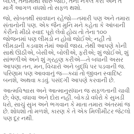
બદલે, તેનામાંથી સારું જોઈ, તેની નકલ કરી અને તે
માર્ગે આગળ વધશો તો સફળ થશો.
જો, સોબતથી સાવધાન રહેજો—તમારી પણ અને તમારા
સંતાનોની પણ. એક જૈન મુનિ મને કહેતા કે આંબાની
કેરીનો મીઠો સ્વાદ પૂરો લેવો હોય તો તેના ૧૦૦
જોજનમાં પણ લીમડો ન હોવો જોઈએ; નહીં તો
લીમડાની કડવાશ તેમાં આવી જાય. તેથી આપણે કોની
સાથે ઊઠીએ, બેસીએ, બોલીએ, ફરીએ; શું જોઈએ, શું
સાંભળીએ અને શું ગ્રહણ કરીએ—તે બધાની અસર
આપણા તન, મન, વિચારો અને બુદ્ધિ પર પડવાની જ.
પરિણામ પણ આવવાનું જ—ક્યાં તો જીવન સ્વાદિષ્ટ
બનશે, અથવા કડવું. પસંદગી આપણે કરવાની છે.
આત્મવિશ્વાસ અને આત્માનુસંધાન જ સફળતાની ચાવી
છે; વેણ, વધાવા અને દોરા નહીં. બોકડો વધેરો કે સુખડી
ધરો, સાચું સુખ અને ભગવાન કે માતા તમારા અંતરમાં જ
છે. શોધશો તો મળશે, કારણ કે તે એક મિલીમીટર જેટલો
પણ દૂર નથી.