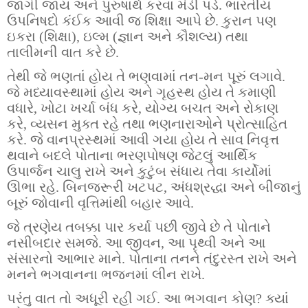
જાગી જાય અને પુરુષાર્થ કરવા મંડી પડે. ભારતીય
ઉપનિષદો કંઈક આવી જ શિક્ષા આપે છે. કુરાન પણ
ઇકરા (શિક્ષા), ઇલ્મ (જ્ઞાન અને કૌશલ્ય) તથા
તાલીમની વાત કરે છે.
તેથી જે ભણતાં હોય તે ભણવામાં તન-મન પૂરું લગાવે.
જે મધ્યાવસ્થામાં હોય અને ગૃહસ્થ હોય તે કમાણી
વધારે, ખોટા ખર્ચા બંધ કરે, યોગ્ય બચત અને રોકાણ
કરે, વ્યસન મુક્ત રહે તથા ભણનારાઓને પ્રોત્સાહિત
કરે. જે વાનપ્રસ્થમાં આવી ગયા હોય તે સાવ નિવૃત્ત
થવાને બદલે પોતાના ભરણપોષણ જેટલું આર્થિક
ઉપાર્જન ચાલુ રાખે અને કુટુંબ સંધાય તેવા કાર્યોમાં
ઊભા રહે. બિનજરૂરી ખટપટ, અંધશ્રદ્ધા અને બીજાનું
બૂરું જોવાની વૃત્તિમાંથી બહાર આવે.
જે ત્રણેય તબક્કા પાર કર્યા પછી જીવે છે તે પોતાને
નસીબદાર સમજે. આ જીવન, આ પૃથ્વી અને આ
સંસારનો આભાર માને. પોતાના તનને તંદુરસ્ત રાખે અને
મનને ભગવાનના ભજનમાં લીન રાખે.
પરંતુ વાત તો અધૂરી રહી ગઈ. આ ભગવાન કોણ? ક્યાં