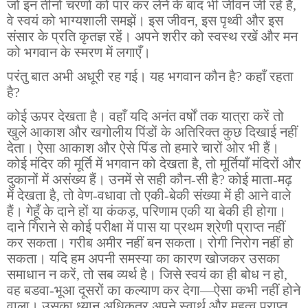
जो इन तीनों चरणों को पार कर लेने के बाद भी जीवन जी रहे हैं,
वे स्वयं को भाग्यशाली समझें। इस जीवन, इस पृथ्वी और इस
संसार के प्रति कृतज्ञ रहें। अपने शरीर को स्वस्थ रखें और मन
को भगवान के स्मरण में लगाएँ।
परंतु बात अभी अधूरी रह गई। यह भगवान कौन है? कहाँ रहता
है?
कोई ऊपर देखता है। वहाँ यदि अनंत वर्षों तक यात्रा करें तो
खुले आकाश और खगोलीय पिंडों के अतिरिक्त कुछ दिखाई नहीं
देता। ऐसा आकाश और ऐसे पिंड तो हमारे चारों ओर भी हैं।
कोई मंदिर की मूर्ति में भगवान को देखता है, तो मूर्तियाँ मंदिरों और
दुकानों में असंख्य हैं। उनमें से सही कौन-सी है? कोई माता-मढ़
में देखता है, तो वेण-वधावा तो एकी-बेकी संख्या में ही आने वाले
हैं। गेहूँ के दाने हों या कंकड़, परिणाम एकी या बेकी ही होगा।
दाने गिराने से कोई परीक्षा में पास या प्रथम श्रेणी प्राप्त नहीं
कर सकता। गरीब अमीर नहीं बन सकता। रोगी निरोग नहीं हो
सकता। यदि हम अपनी समस्या का कारण खोजकर उसका
समाधान न करें, तो सब व्यर्थ है। जिसे स्वयं का ही बोध न हो,
वह बडवा-भूआ दूसरों का कल्याण कर देगा—ऐसा कभी नहीं होने
वाला। उसका ध्यान अधिकतर अपने स्वार्थ और महत्व प्राप्त