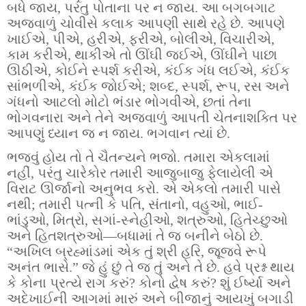
બધે જાય, પરંતુ પોતાના પર ન જાય. આ બગબગાટ
અજવાળું ચોવીસે કલાક આપણી સાથે રહે છે. આપણે
ખાઈએ, પીએ, હરીએ, ફરીએ, બોલીએ, વિચારીએ,
કામ કરીએ, થાકીએ તો ઊંઘી જઈએ, ઊંઘીને પાછા
ઊઠીએ, કોઈને સ્પર્શ કરીએ, કંઈક ગંધ લઈએ, કંઈક
સાંભળીએ, કંઈક જોઈએ; શબ્દ, સ્પર્શ, રૂપ, રસ અને
ગંધનો આટલો મોટો ભંડાર ભોગવીએ, છતાં તેના
ભોગવનારા અને તેને અજવાળું આપતી ચેતનાશક્તિ પર
આપણું ધ્યાન જ ન જાય. ભગવાન ત્યાં છે.
ભજવું હોય તો તે ચૈતન્યને ભજો. તમારા એકલામાં
નહીં, પરંતુ ચારેકોર તમારી આજુબાજુ ફેલાયેલી એ
વિરાટ ઊર્જાનો અનુભવ કરો. એ એકલો તમારી પાસે
નથી; તમારી પત્ની કે પતિ, સંતાનો, વહુઓ, ભાઈ-
ભાંડુઓ, મિત્રો, સગાં-સ્નેહીઓ, શત્રુઓ, હિતેચ્છુઓ
અને હિતશત્રુઓ—બધામાં તે જ બનીને બેઠો છે.
“અખિલ બ્રહ્માંડમાં એક તું શ્રી હરિ, જૂજવે રૂપે
અનંત ભાસે
.” જે હું છું તે જ તું અને તે છે. હવે પ્રશ્ન થાય
કે કોના પ્રત્યે રાગ કરું? કોનો દ્વેષ કરું? શું ઈર્ષ્યા અને
અદેખાઈની આગમાં મારું અને બીજાનું આયખું બગાડી