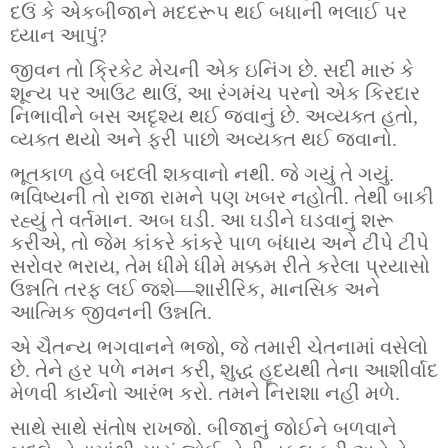
દઉં કે એકબીજાને મદદરૂપ થઈ બધાની ભલાઈ પર
ધ્યાન આપું?
જીવન તો ક્રિકેટ મેચની એક ઇનિંગ છે. સદી મારું કે
શૂન્ય પર આઉટ થાઉં, આ રંગમંચ પરનો એક કિરદાર
નિભાવીને બસ અદૃશ્ય થઈ જવાનું છે. અવ્યક્ત હતો,
વ્યક્ત થયો અને ફરી પાછો અવ્યક્ત થઈ જવાનો.
ભૂતકાળ હવે બદલી શકવાનો નથી. જે ગયું તે ગયું.
ભવિષ્યની તો રાજા રામને પણ ખબર નહોતી. તેથી બાકી
રહ્યું તે વર્તમાન. અબ ઘડી. આ ઘડીને ઘડવાનું શરૂ
કરીએ, તો જેમ કાંકરે કાંકરે પાળ બંધાય અને ટીંપે ટીંપે
સરોવર ભરાય, તેમ ધીમે ધીમે મક્કમ રીતે કરેલા પ્રયાસો
ઉન્નતિ તરફ લઈ જશે—શારીરિક, માનસિક અને
આત્મિક જીવનની ઉન્નતિ.
એ ચૈતન્ય ભગવાનને ભજો, જે તમારી ચેતનામાં વસેલો
છે. તેને હર પળે નમન કરી, શુદ્ધ હૃદયથી તેના આશીર્વાદ
મેળવી કાર્યનો આરંભ કરો. તમને નિરાશા નહીં મળે.
સાથે સાથે સંતોષ રાખજો. બીજાનું જોઈને બળવાને