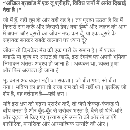
“अखिल ब्रह्मांड में एक तू श्रीहरि, विविध रूपों में अनंत दिखाई
देता है।”
जो मैं हूँ, वही तुम हो और वही वह है। तब प्रश्न उठता है कि मैं
किससे राग करूँ और किससे द्वेष? क्या ईर्ष्या और जलन की आग
में अपना और दूसरों का जीवन नष्ट कर दूँ, या एक-दूसरे के
सहायक बनकर सबके कल्याण पर ध्यान दूँ?
जीवन तो क्रिकेट मैच की एक पारी के समान है। मैं शतक
बनाऊँ या शून्य पर आउट हो जाऊँ, इस रंगमंच पर अपनी भूमिका
निभाकर अंततः अदृश्य हो जाना है। अव्यक्त था, व्यक्त हुआ
और फिर अव्यक्त हो जाना है।
भूतकाल अब बदला नहीं जा सकता। जो बीत गया, सो बीत
गया। भविष्य का ज्ञान तो राजा राम को भी नहीं था। इसलिए जो
शेष है, वह वर्तमान है—यही क्षण।
यदि इस क्षण को गढ़ना प्रारंभ करें, तो जैसे कंकड़-कंकड़ से
बाँध बनता है और बूँद-बूँद से सरोवर भरता है, वैसे ही धीरे-धीरे
और दृढ़ता से किए गए प्रयास हमें उन्नति की ओर ले जाएँगे—
शारीरिक, मानसिक और आध्यात्मिक उन्नति की ओर।