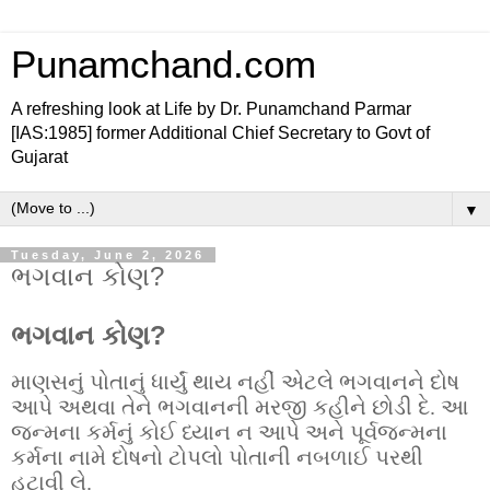
Punamchand.com
A refreshing look at Life by Dr. Punamchand Parmar
[IAS:1985] former Additional Chief Secretary to Govt of
Gujarat
▼
Tuesday, June 2, 2026
ભગવાન કોણ?
ભગવાન કોણ?
માણસનું પોતાનું ધાર્યું થાય નહીં એટલે ભગવાનને દોષ
આપે અથવા તેને ભગવાનની મરજી કહીને છોડી દે. આ
જન્મના કર્મનું કોઈ ધ્યાન ન આપે અને પૂર્વજન્મના
કર્મના નામે દોષનો ટોપલો પોતાની નબળાઈ પરથી
હટાવી લે.