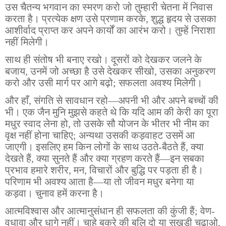
उस चैतन्य भगवान का स्मरण करो जो तुम्हारी चेतना में निवास
करता है। प्रत्येक क्षण उसे प्रणाम करके, शुद्ध हृदय से उसका
आशीर्वाद प्राप्त कर अपने कार्यों का आरंभ करो। तुम्हें निराशा
नहीं मिलेगी।
साथ ही संतोष भी बनाए रखो। दूसरों को देखकर जलने के
बजाय, उनमें जो अच्छा है उसे देखकर सीखो, उसका अनुकरण
करो और उसी मार्ग पर आगे बढ़ो; सफलता अवश्य मिलेगी।
और हाँ, संगति से सावधान रहो—अपनी भी और अपने बच्चों की
भी। एक जैन मुनि मुझसे कहते थे कि यदि आम की केरी का पूरा
मधुर स्वाद लेना हो, तो उसके सौ योजन के भीतर भी नीम का
वृक्ष नहीं होना चाहिए; अन्यथा उसकी कड़वाहट उसमें आ
जाएगी। इसलिए हम किन लोगों के साथ उठते-बैठते हैं, क्या
देखते हैं, क्या सुनते हैं और क्या ग्रहण करते हैं—इन सबका
प्रभाव हमारे शरीर, मन, विचारों और बुद्धि पर पड़ता ही है।
परिणाम भी अवश्य आता है—या तो जीवन मधुर बनेगा या
कड़वा। चुनाव हमें करना है।
आत्मविश्वास और आत्मानुसंधान ही सफलता की कुंजी हैं; वेण-
वधावा और धागे नहीं। चाहे बकरे की बलि दो या सुखड़ी चढ़ाओ,