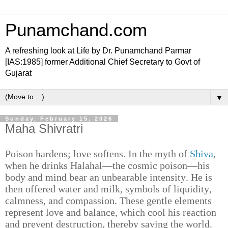
Punamchand.com
A refreshing look at Life by Dr. Punamchand Parmar
[IAS:1985] former Additional Chief Secretary to Govt of
Gujarat
▼
Sunday, February 15, 2026
Maha Shivratri
Poison hardens; love softens. In the myth of
Shiva
,
when he drinks Halahal—the cosmic poison—his
body and mind bear an unbearable intensity. He is
then offered water and milk, symbols of liquidity,
calmness, and compassion. These gentle elements
represent love and balance, which cool his reaction
and prevent destruction, thereby saving the world.