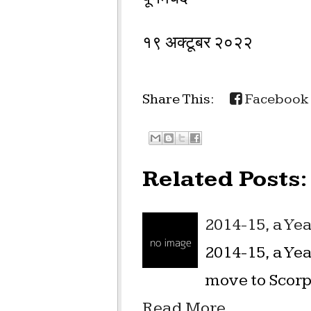
१९ अक्टूबर २०२२
Share This:
Facebook
Related Posts:
2014-15, a Yea
2014-15, a Yea
move to Scorp
Read More