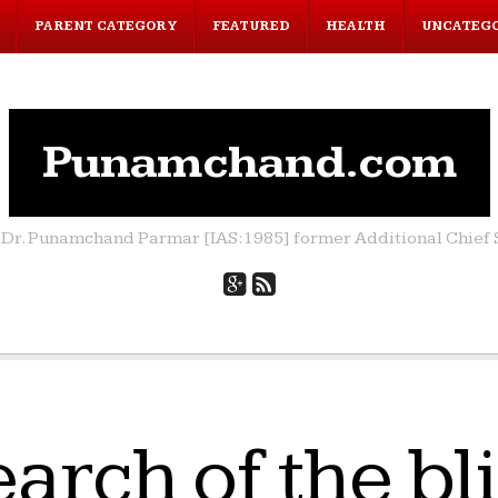
PARENT CATEGORY
FEATURED
HEALTH
UNCATEG
Punamchand.com
by Dr. Punamchand Parmar [IAS:1985] former Additional Chief S
arch of the bl