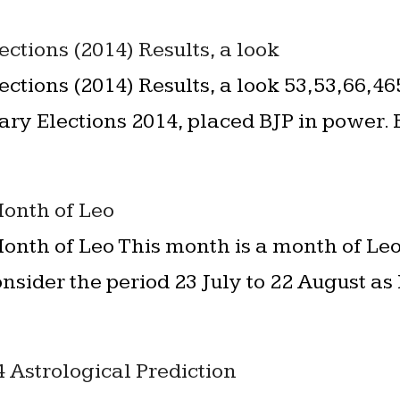
ctions (2014) Results, a look
ctions (2014) Results, a look 53,53,66,46
ary Elections 2014, placed BJP in power.
onth of Leo
onth of Leo This month is a month of Le
nsider the period 23 July to 22 August as L
Astrological Prediction