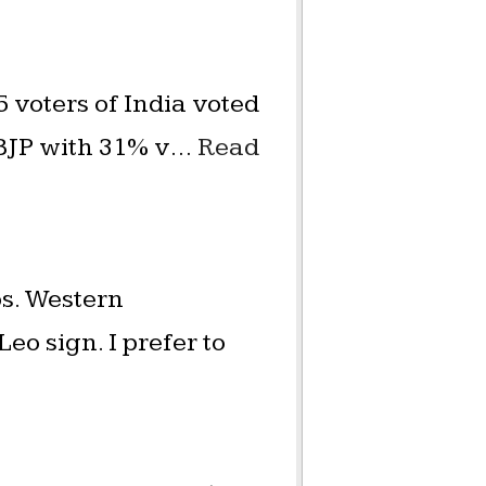
5 voters of India voted
 BJP with 31% v…
Read
os. Western
eo sign. I prefer to