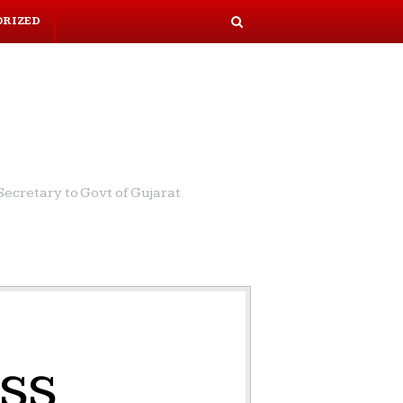
ORIZED
S
e
a
r
c
h
ecretary to Govt of Gujarat
iss