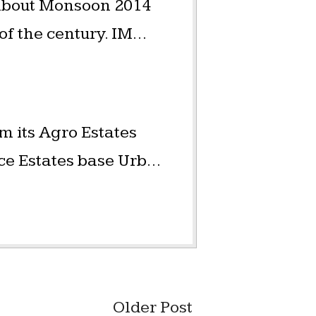
 about Monsoon 2014
 of the century. IM…
m its Agro Estates
ice Estates base Urb…
Older Post