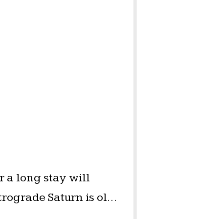
r a long stay will
trograde Saturn is ol…