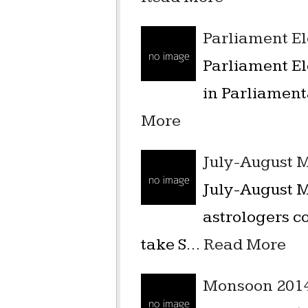
Parliament Ele
Parliament Ele
in Parliament
More
July-August M
July-August M
astrologers co
take S…
Read More
Monsoon 2014 